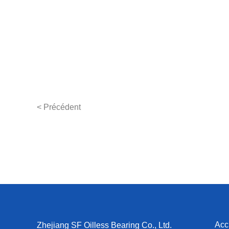
< Précédent
Acc
Zhejiang SF Oilless Bearing Co., Ltd.