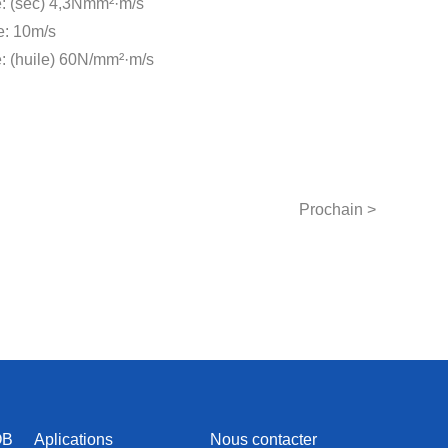
: (sec) 4,3Nmm²·m/s
e: 10m/s
: (huile) 60N/mm²·m/s
Prochain >
OB
Aplications
Nous contacter