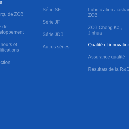
s
Série SF
Lubrification Jiasha
rçu de ZOB
ZOB
Série JF
e de
ZOB Cheng Kai,
eloppement
Jinhua
Série JDB
neurs et
Qualité et innovatio
Autres séries
ifications
Assurance qualité
ection
Résultats de la R&