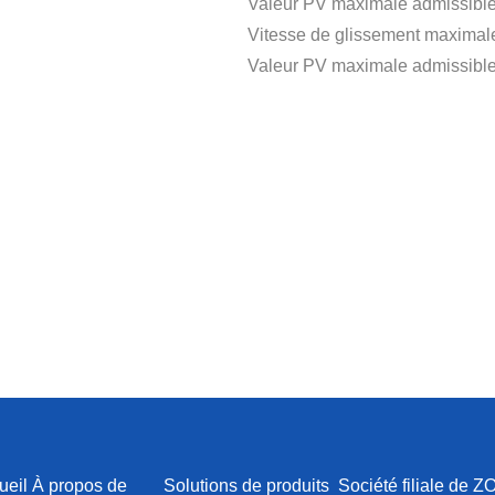
Valeur PV maximale admissible
Vitesse de glissement maximal
Valeur PV maximale admissible
ueil À propos de
Solutions de produits
Société filiale de Z