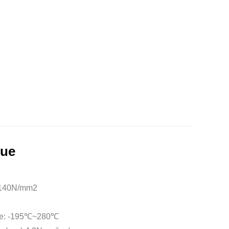
que
 140N/mm
2
ble: -195℃~280℃