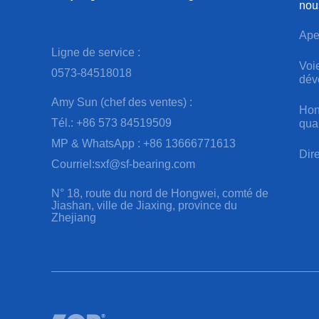
nou
Ape
Ligne de service :
Voi
0573-84518018
dév
Amy Sun (chef des ventes) :
Hon
Tél.: +86 573 84519509
qual
MP & WhatsApp : +86 13666771613
Dir
Courriel:sxf@sf-bearing.com
N° 18, route du nord de Hongwei, comté de
Jiashan, ville de Jiaxing, province du
Zhejiang